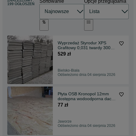
ZNALEŹLIŚMY
Sortowanie
Opcje przeglądania
199 OGŁOSZEŃ
Wyprzedaż Styrodur XPS
Grafitowy 0,031 twardy 300
najcieplejszy
529 zł
Bielsko-Biała
Odświeżono dnia 04 sierpnia 2026
Płyta OSB Kronopol 12mm
dostępna wodoodporna dach
podłoga ściany
77 zł
Jaworze
Odświeżono dnia 04 sierpnia 2026