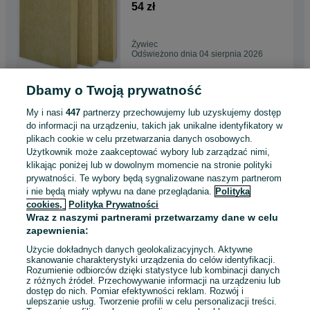
twarda budynków ISOVER
54 zł
Żywiec
Odświeżono dnia 04 sierpnia 2026
Dbamy o Twoją prywatność
Wełna SUPER 0,033 20cm
MATA na poddasza dachy
My i nasi
447
partnerzy przechowujemy lub uzyskujemy dostęp
ciepła i gęsta mineralna
56 zł
do informacji na urządzeniu, takich jak unikalne identyfikatory w
plikach cookie w celu przetwarzania danych osobowych.
Użytkownik może zaakceptować wybory lub zarządzać nimi,
Jaworze
klikając poniżej lub w dowolnym momencie na stronie polityki
Odświeżono dnia 04 sierpnia 2026
prywatności. Te wybory będą sygnalizowane naszym partnerom
i nie będą miały wpływu na dane przeglądania.
Polityka
cookies,
Polityka Prywatności
Deska Elewacyjna Imitacja
Wraz z naszymi partnerami przetwarzamy dane w celu
drzewa drewna deski gotowa
zapewnienia:
już w kolorze
107 zł
Użycie dokładnych danych geolokalizacyjnych. Aktywne
skanowanie charakterystyki urządzenia do celów identyfikacji.
Rozumienie odbiorców dzięki statystyce lub kombinacji danych
Katowice, Bogucice
z różnych źródeł. Przechowywanie informacji na urządzeniu lub
Odświeżono dnia 04 sierpnia 2026
dostęp do nich. Pomiar efektywności reklam. Rozwój i
ulepszanie usług. Tworzenie profili w celu personalizacji treści.