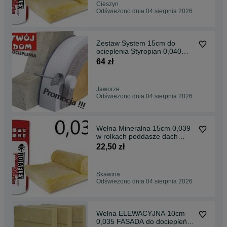
Cieszyn
Odświeżono dnia 04 sierpnia 2026
Zestaw System 15cm do
ocieplenia Styropian 0,040
Tynk Akrylowy kolor
64 zł
Jaworze
Odświeżono dnia 04 sierpnia 2026
Wełna Mineralna 15cm 0,039
w rolkach poddasze dach
strop
22,50 zł
Skawina
Odświeżono dnia 04 sierpnia 2026
Wełna ELEWACYJNA 10cm
0,035 FASADA do dociepleń