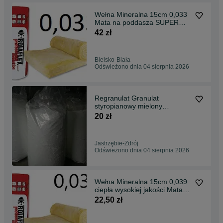
Wełna Mineralna 15cm 0,033
Mata na poddasza SUPER
Mata dach ciepła
42 zł
Bielsko-Biała
Odświeżono dnia 04 sierpnia 2026
Regranulat Granulat
styropianowy mielony
styropian styrobeton zapraw
20 zł
Jastrzębie-Zdrój
Odświeżono dnia 04 sierpnia 2026
Wełna Mineralna 15cm 0,039
ciepła wysokiej jakości Mata
Uni Poddasza
22,50 zł